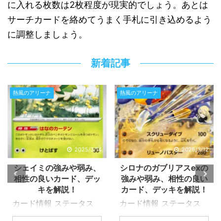
に入れる枚数は2枚程度が現実的でしょう。あとは
サーチカードを絡めてうまく手札に引き込めるよう
に調整しましょう。
新着記事
熱風のアリーナ
熱風のアリーナ
2025/3/12
2025/3/11
シロナのガブリアスexの
ヒビキのピチューの強み
強みや弱み、相性の良い
や弱み、相性の良いカー
カード、デッキを解説！
ド、デッキを解説！
カード情報 ステータス
カード情報 ステータス
進化 HP タイプ 弱点 抵
進化 HP タイプ 弱点 抵