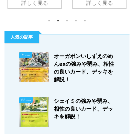
詳しく見る
詳しく見る
抗力 にげる 2進化 330
抗力 にげる たね 30 雷
闘 草×2 - - わざ スクリ
闘×2 - - わざ ビリビリ
ューダイブ 100 のぞむな
ドロー 30 自分の山札を1
ら、自分の手札が6枚に
枚引く。 収録 熱風のア
なるように、山札を引
リーナ 出典:トレーナー
人気の記事
く。 リューノバスター
ズウェブサイト ヒビキの
260 このポケモンについ
ピチューの強み エネ0で
ているエネルギーを、す
使用できる技 にげるエネ
71
オーガポンいしずえのめ
view
べてトラッシュする。 収
ルギーが0 ヒビキのピチ
んexの強みや弱み、相性
録 熱風のアリーナ 出典:
ュー（以降：ピチューと
の良いカード、デッキを
トレーナーズウェブサイ
記述）の強い点はエネル
解説！
ト シロナのガブリアス
ギーなしで30ダメージ出
exの強み 2エネで高火力
せる技を持っていて、且
の技 サポートカードが優
つにげるエネルギーがな
68
シェイミの強みや弱み、
view
秀 シロナのガブリアス
い点です。 現在の環境
相性の良いカード、デッ
exの強い点は2エネで高
（2025年3月）では次の
キを解説！
火力の技を持っているの
相手の番にグッズロック
と、シロナのポケモン関
をしてくるスボミーが序
連のカードが優秀な点 ...
盤に出てくる場面が少な