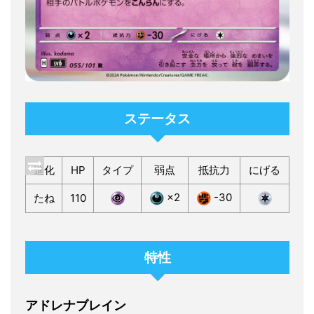
ステータス
進化
HP
タイプ
弱点
抵抗力
にげる
×2
-30
たね
110
特性
アドレナブレイン