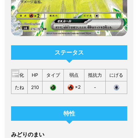
ステータス
進化
HP
タイプ
弱点
抵抗力
にげる
×2
たね
210
-
特性
みどりのまい