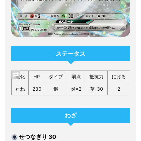
ステータス
進化
HP
タイプ
弱点
抵抗力
にげる
たね
230
鋼
炎×2
草-30
2
わざ
せつなぎり 30